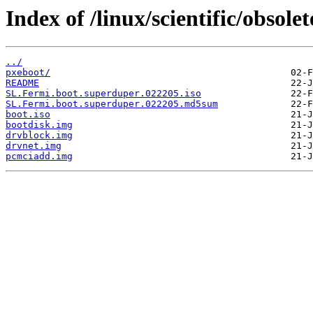
Index of /linux/scientific/obsol
../
pxeboot/
README
SL.Fermi.boot.superduper.022205.iso
SL.Fermi.boot.superduper.022205.md5sum
boot.iso
bootdisk.img
drvblock.img
drvnet.img
pcmciadd.img